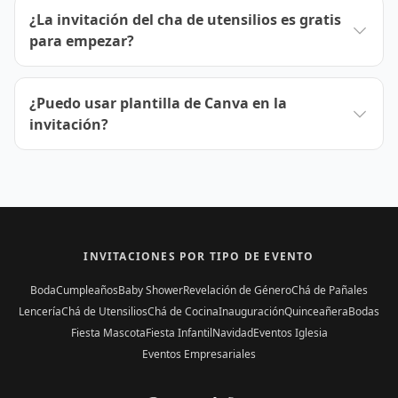
¿La invitación del cha de utensilios es gratis
para empezar?
¿Puedo usar plantilla de Canva en la
invitación?
INVITACIONES POR TIPO DE EVENTO
Boda
Cumpleaños
Baby Shower
Revelación de Género
Chá de Pañales
Lencería
Chá de Utensilios
Chá de Cocina
Inauguración
Quinceañera
Bodas
Fiesta Mascota
Fiesta Infantil
Navidad
Eventos Iglesia
Eventos Empresariales