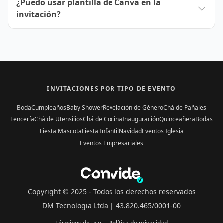
¿Puedo usar plantilla de Canva en la
invitación?
INVITACIONES POR TIPO DE EVENTO
Boda
Cumpleaños
Baby Shower
Revelación de Género
Chá de Pañales
Lencería
Chá de Utensilios
Chá de Cocina
Inauguración
Quinceañera
Bodas
Fiesta Mascota
Fiesta Infantil
Navidad
Eventos Iglesia
Eventos Empresariales
Copyright © 2025 -
Todos los derechos reservados
DM Tecnologia Ltda |
43.820.465/0001-00
Términos de uso
Política de privacidad