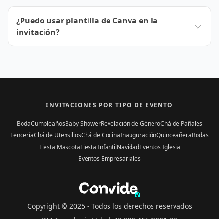
¿Puedo usar plantilla de Canva en la
invitación?
INVITACIONES POR TIPO DE EVENTO
Boda
Cumpleaños
Baby Shower
Revelación de Género
Chá de Pañales
Lencería
Chá de Utensilios
Chá de Cocina
Inauguración
Quinceañera
Bodas
Fiesta Mascota
Fiesta Infantil
Navidad
Eventos Iglesia
Eventos Empresariales
Copyright © 2025 -
Todos los derechos reservados