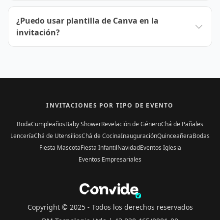
¿Puedo usar plantilla de Canva en la
invitación?
INVITACIONES POR TIPO DE EVENTO
Boda
Cumpleaños
Baby Shower
Revelación de Género
Chá de Pañales
Lencería
Chá de Utensilios
Chá de Cocina
Inauguración
Quinceañera
Bodas
Fiesta Mascota
Fiesta Infantil
Navidad
Eventos Iglesia
Eventos Empresariales
Copyright © 2025 -
Todos los derechos reservados