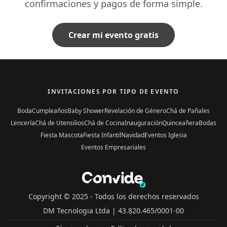
confirmaciones y pagos de forma simple.
Crear mi evento gratis
INVITACIONES POR TIPO DE EVENTO
Boda
Cumpleaños
Baby Shower
Revelación de Género
Chá de Pañales
Lencería
Chá de Utensilios
Chá de Cocina
Inauguración
Quinceañera
Bodas
Fiesta Mascota
Fiesta Infantil
Navidad
Eventos Iglesia
Eventos Empresariales
Copyright © 2025 -
Todos los derechos reservados
DM Tecnologia Ltda |
43.820.465/0001-00