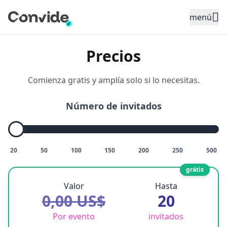
Toggle sidebar menu
menú
Precios
Comienza gratis y amplía solo si lo necesitas.
Número de invitados
20
50
100
150
200
250
500
grátis
Valor
Hasta
0,00 US$
20
Por evento
invitados