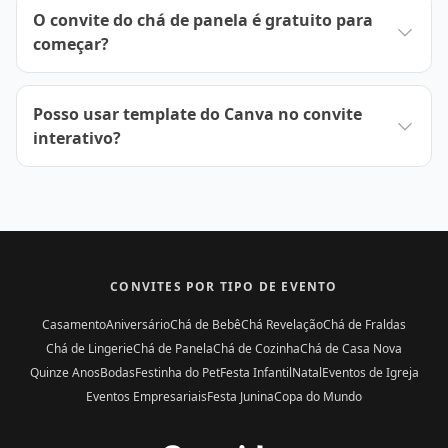
O convite do chá de panela é gratuito para
começar?
Posso usar template do Canva no convite
interativo?
CONVITES POR TIPO DE EVENTO
Casamento
Aniversário
Chá de Bebê
Chá Revelação
Chá de Fraldas
Chá de Lingerie
Chá de Panela
Chá de Cozinha
Chá de Casa Nova
Quinze Anos
Bodas
Festinha do Pet
Festa Infantil
Natal
Eventos de Igreja
Eventos Empresariais
Festa Junina
Copa do Mundo