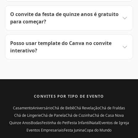
O convite da festa de quinze anos é gratuito
para começar?
Posso usar template do Canva no convite
interativo?
CONVITES POR TIPO DE EVENTO
Casamento
Aniversário
Chá de Bebê
Chá Revelação
Chá de Fraldas
Chá de Lingerie
Chá de Panela
Chá de Cozinha
Chá de Casa Nova
Quinze Anos
Bodas
Festinha do Pet
Festa Infantil
Natal
Eventos de Igreja
Eventos Empresariais
Festa Junina
Copa do Mundo