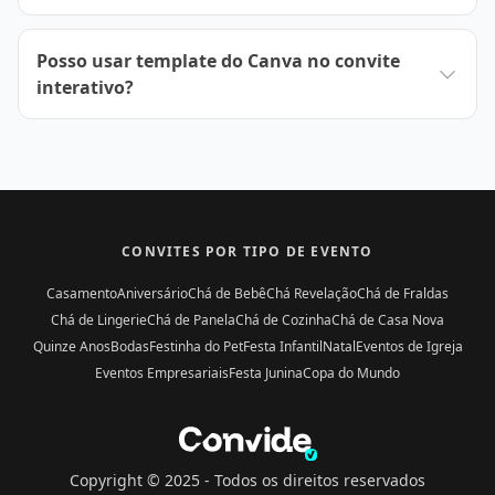
Posso usar template do Canva no convite
interativo?
CONVITES POR TIPO DE EVENTO
Casamento
Aniversário
Chá de Bebê
Chá Revelação
Chá de Fraldas
Chá de Lingerie
Chá de Panela
Chá de Cozinha
Chá de Casa Nova
Quinze Anos
Bodas
Festinha do Pet
Festa Infantil
Natal
Eventos de Igreja
Eventos Empresariais
Festa Junina
Copa do Mundo
Copyright © 2025 -
Todos os direitos reservados